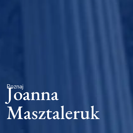
Joanna
Poznaj
Masztaleruk