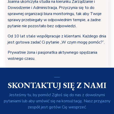
Joanna ukończyła studia na kierunku Zarządzanie i
Dowodzenie i Administracja. Przyczynia się to do
sprawnej organizacji biura monitoringu, tak aby Twoje
sprawy przebiegały w odpowiednim tempie, a żadne
pytanie nie pozostało bez odpowiedzi.
Od 10 lat stale współpracuje z klientami. Każdego dnia
jest gotowa zadać Ci pytanie „W czym mogę pomóc?”.
Prywatnie żona i pasjonatka aktywnego spędzania
wolnego czasu.
SKONTAKTUJ SIĘ Z NAMI
Jesteśmy tu, by pomóc! Zgłoś się do nas z dowolnymi
pytaniami lub aby umówić się na konsultację. Nasz przyjazny
zespół jest gotów Cię wesprzeć.