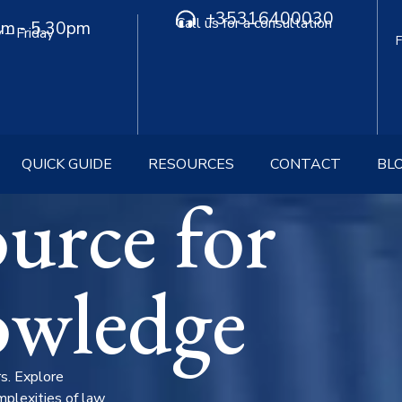
+35316400030
Call us for a consultation
m - 5.30pm
– Friday
QUICK GUIDE
RESOURCES
CONTACT
BL
urce for
owledge
rs. Explore
mplexities of law