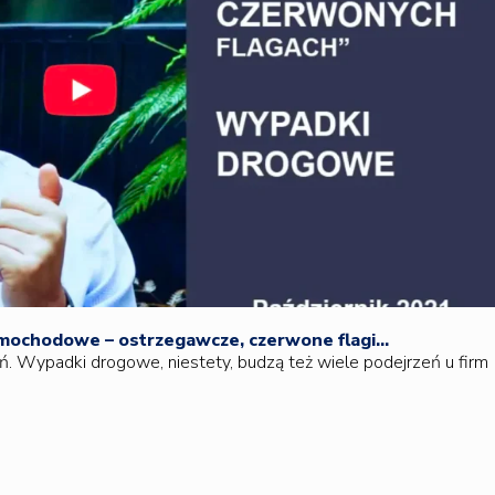
samochodowe – ostrzegawcze, czerwone flagi…
 Wypadki drogowe, niestety, budzą też wiele podejrzeń u firm