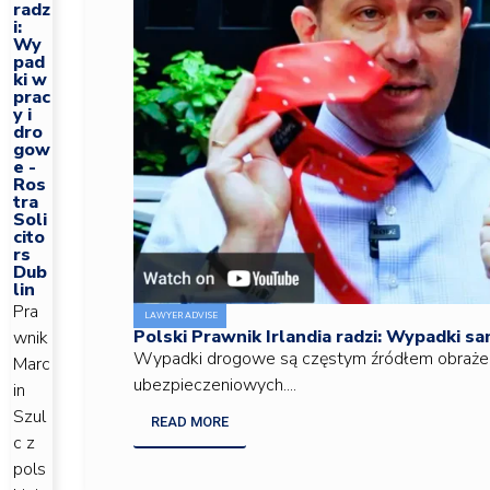
radz
i:
Wy
pad
ki w
prac
y i
dro
gow
e -
Ros
tra
Soli
cito
rs
Dub
lin
Pra
LAWYER ADVISE
Polski Prawnik Irlandia radzi: Wypadki 
wnik
Wypadki drogowe są częstym źródłem obrażeń.
Marc
ubezpieczeniowych....
in
Szul
READ MORE
c z
pols